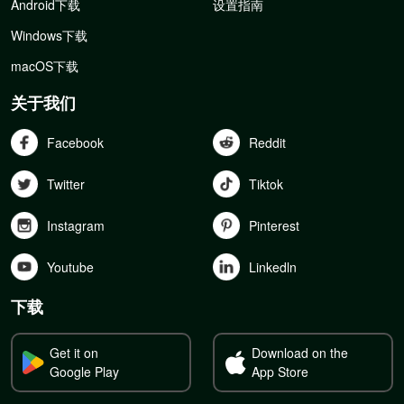
Android下载
设置指南
Windows下载
macOS下载
关于我们
Facebook
Reddit
Twitter
Tiktok
Instagram
Pinterest
Youtube
Linkedln
下载
Get it on
Download on the
Google Play
App Store